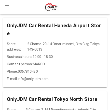
OnlyJDM Car Rental Haneda Airport Stor
e
Store
2 Chome-20-14 Omoriminami, Ota City, Tokyo
address:
143-0013
Business hours:
10:00 - 18:30
Contact person:
MARCO
Phone:
0367810430
E-mail:
info@only-jdm.com
OnlyJDM Car Rental Tokyo North Store
Store
3 Chome-7-16 Minamihanahata, Adachi City,