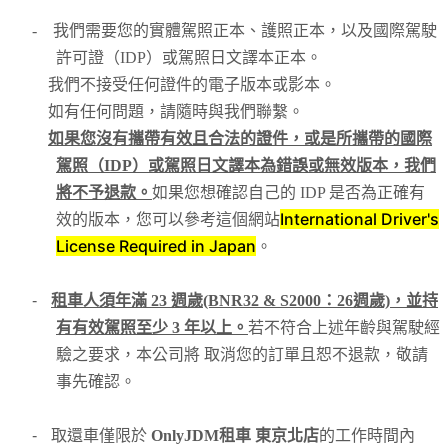
-
我們需要您的實體駕照正本、護照正本，以及國際駕駛
許可證（IDP）或駕照日文譯本正本。
我們不接受任何證件的電子版本或影本。
如有任何問題，請隨時與我們聯繫。
如果您沒有攜帶有效且合法的證件，或是所攜帶的國際
駕照（IDP）或駕照日文譯本為錯誤或無效版本，我們
將不予退款。
如果您想確認自己的 IDP 是否為正確有
International Driver's
效的版本，您可以參考這個網站
License Required in Japan
。
-
租車人須年滿 23 週歲(BNR32 & S2000：26週歲)，並持
有有效駕照至少 3 年以上。
若不符合上述年齡與駕駛經
驗之要求，本公司將 取消您的訂單且恕不退款，敬請
事先確認。
-
取還車僅限於
OnlyJDM租車 東京北店
的工作時間內