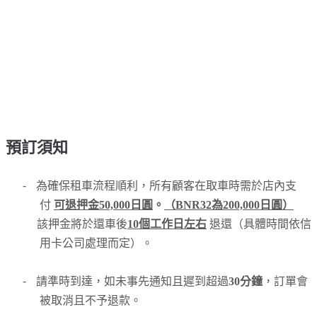
預訂須知
-
為確保租車流程順利，所有顧客在取車時需於店內支
付
可退押金50,000日圓
。
（BNR32為200,000日圓）
該押金將於還車後
10個工作日左右
退還（具體時間依信
用卡公司處理而定）。
-
請準時到達，如未事先通知且遲到超過
30分鐘
，訂單會
被取消且不予退款。