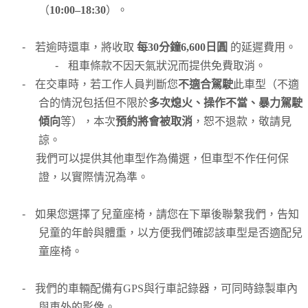
（
10:00–18:30
）。
-
若逾時還車，將收取
每30分鐘6,600日圓
的延遲費用。
-
租車條款不因天氣狀況而提供免費取消。
-
在交車時，若工作人員判斷您
不適合駕駛
此車型（不適
合的情況包括但不限於
多次熄火、操作不當、暴力駕駛
傾向
等），本次
預約將會被取消
，恕不退款，敬請見
諒。
我們可以提供其他車型作為備選，但車型不作任何保
證，以實際情況為準。
-
如果您選擇了兒童座椅，請您在下單後聯繫我們，告知
兒童的年齡與體重，以方便我們確認該車型是否適配兒
童座椅。
-
我們的車輛配備有GPS與行車記錄器，可同時錄製車內
與車外的影像。