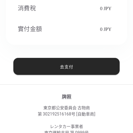
消費稅​
0 JPY
實付金額
0 JPY
去支付
牌照
東京都公安委員会 古物商
第 302192516168号 [自動車商]
レンタカー事業者
東京運輸支局 第 0999号