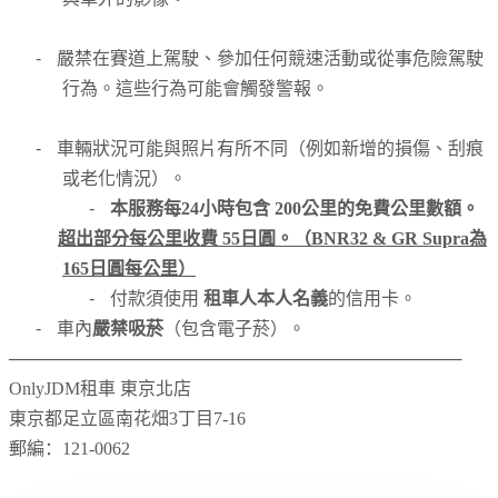
-
嚴禁在賽道上駕駛、參加任何競速活動或從事危險駕駛
行為。這些行為可能會觸發警報。
-
車輛狀況可能與照片有所不同（例如新增的損傷、刮痕
或老化情況）。
-
本服務每24小時包含 200公里的免費公里數額。
超出部分每公里收費 55日圓。（BNR32 & GR Supra為
165日圓每公里）
-
付款須使用
租車人本人名義
的信用卡。
-
車內
嚴禁吸菸
（包含電子菸）。
─────────────────────────────────────
OnlyJDM租車 東京北店
東京都足立區南花畑
3
丁目7
-16
郵編：
121-0062