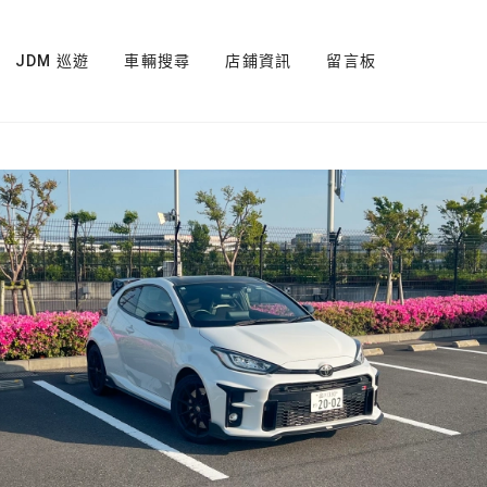
JDM 巡遊
車輛搜尋
店鋪資訊
留言板