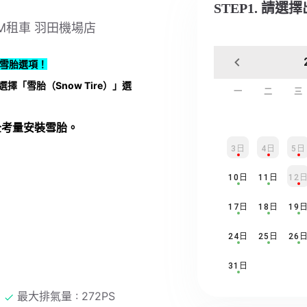
STEP1. 請選
JDM租車 羽田機場店
雪胎選項！
擇「雪胎（Snow Tire）」選
一
二
三
全考量安裝雪胎。
。
3日
4日
5日
10日
11日
12
17日
18日
19
24日
25日
26
31日
最大排氣量 : 272PS