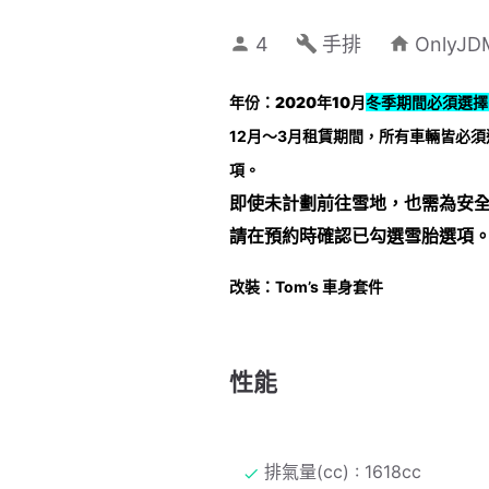
4
手排
Only
年份：2020年10月
冬季期間必須選擇
12月～3月租賃期間，
所有車輛皆必須選
項。
即使未計劃前往雪地，也需為安
請在預約時確認已勾選雪胎選項
改裝：Tom’s 車身套件
性能
排氣量(cc) : 1618cc