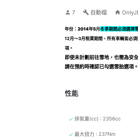
7
自動檔
Onl
年份：2014年5月
冬季期間必須選擇雪
12月～3月租賃期間，
所有車輛皆必須選
項。
即使未計劃前往雪地，也需為安
請在預約時確認已勾選雪胎選項
性能
排氣量(cc) : 2356cc
最大扭力 : 237Nm