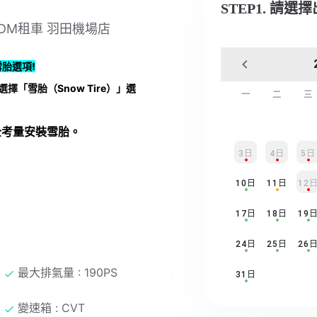
STEP1. 請選
yJDM租車 羽田機場店
胎選項!
擇「雪胎（Snow Tire）」選
一
二
三
全考量安裝雪胎。
。
3日
4日
5日
10日
11日
12
17日
18日
19
24日
25日
26
最大排氣量 : 190PS
31日
變速箱 : CVT