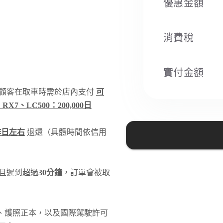
優惠金額
消費稅​
實付金額
顧客在取車時需於店內支付
可
RX7、LC500：200,000日
作日左右
退還（具體時間依信用
且遲到超過
30分鐘
，訂單會被取
、護照正本，以及國際駕駛許可