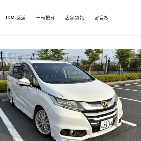
JDM 巡遊
車輛搜尋
店鋪資訊
留言板