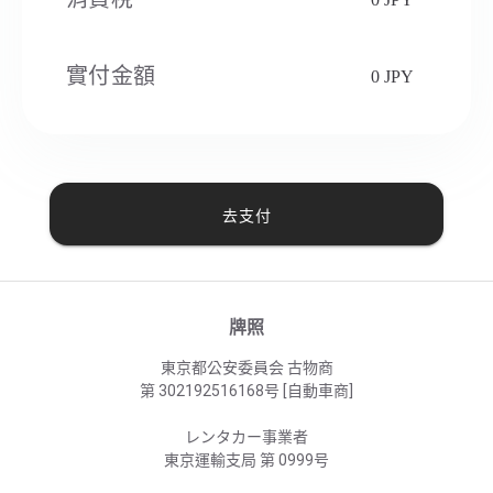
實付金額
0 JPY
去支付
牌照
東京都公安委員会 古物商
第 302192516168号 [自動車商]
レンタカー事業者
東京運輸支局 第 0999号