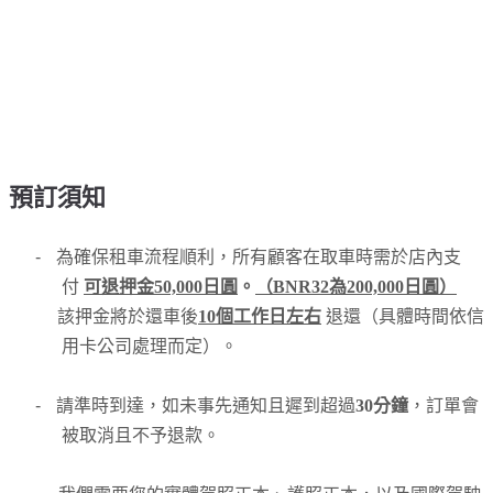
預訂須知
-
為確保租車流程順利，所有顧客在取車時需於店內支
付
可退押金50,000日圓
。
（BNR32為200,000日圓）
該押金將於還車後
10個工作日左右
退還（具體時間依信
用卡公司處理而定）。
-
請準時到達，如未事先通知且遲到超過
30分鐘
，訂單會
被取消且不予退款。