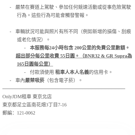
-
嚴禁在賽道上駕駛、參加任何競速活動或從事危險駕駛
行為。這些行為可能會觸發警報。
-
車輛狀況可能與照片有所不同（例如新增的損傷、刮痕
或老化情況）。
-
本服務每24小時包含 200公里的免費公里數額。
超出部分每公里收費 55日圓。（BNR32 & GR Supra為
165日圓每公里）
-
付款須使用
租車人本人名義
的信用卡。
-
車內
嚴禁吸菸
（包含電子菸）。
─────────────────────────────────────
OnlyJDM租車 東京北店
東京都足立區南花畑
3
丁目7
-16
郵編：
121-0062