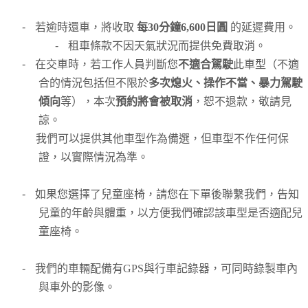
-
若逾時還車，將收取
每30分鐘6,600日圓
的延遲費用。
-
租車條款不因天氣狀況而提供免費取消。
-
在交車時，若工作人員判斷您
不適合駕駛
此車型（不適
合的情況包括但不限於
多次熄火、操作不當、暴力駕駛
傾向
等），本次
預約將會被取消
，恕不退款，敬請見
諒。
我們可以提供其他車型作為備選，但車型不作任何保
證，以實際情況為準。
-
如果您選擇了兒童座椅，請您在下單後聯繫我們，告知
兒童的年齡與體重，以方便我們確認該車型是否適配兒
童座椅。
-
我們的車輛配備有GPS與行車記錄器，可同時錄製車內
與車外的影像。