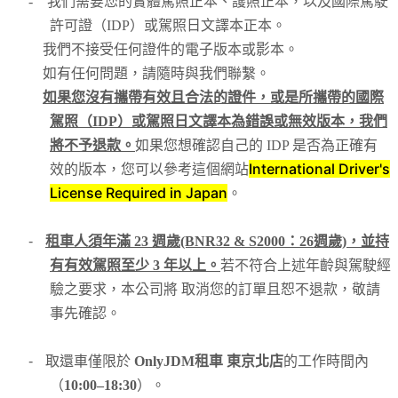
-
我們需要您的實體駕照正本、護照正本，以及國際駕駛
許可證（IDP）或駕照日文譯本正本。
我們不接受任何證件的電子版本或影本。
如有任何問題，請隨時與我們聯繫。
如果您沒有攜帶有效且合法的證件，或是所攜帶的國際
駕照（IDP）或駕照日文譯本為錯誤或無效版本，我們
將不予退款。
如果您想確認自己的 IDP 是否為正確有
International Driver's
效的版本，您可以參考這個網站
License Required in Japan
。
-
租車人須年滿 23 週歲(BNR32 & S2000：26週歲)，並持
有有效駕照至少 3 年以上。
若不符合上述年齡與駕駛經
驗之要求，本公司將 取消您的訂單且恕不退款，敬請
事先確認。
-
取還車僅限於
OnlyJDM租車 東京北店
的工作時間內
（
10:00–18:30
）。