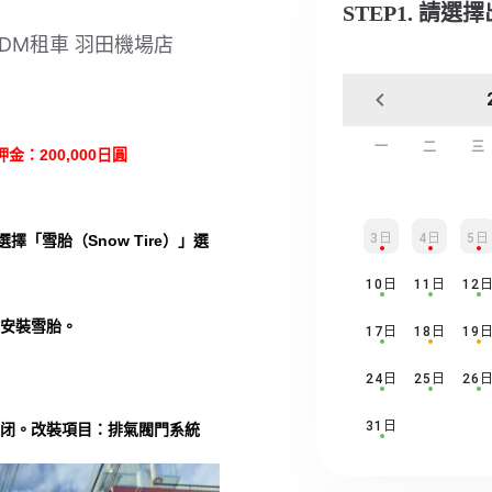
STEP1. 請選
yJDM租車 羽田機場店
一
二
三
金：200,000日圓
3日
4日
5日
擇「雪胎（Snow Tire）」選
10日
11日
12
安裝雪胎。
17日
18日
19
24日
25日
26
31日
闭。
改裝項目：排氣閥門系統