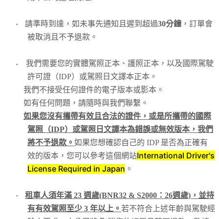
-
請準時到達，如未事先通知且遲到超過
30分鐘
，訂單會
被取消且不予退款。
-
我們需要您的實體駕照正本、護照正本，以及國際駕駛
許可證（IDP）或駕照日文譯本正本。
我們不接受任何證件的電子版本或影本。
如有任何問題，請隨時與我們聯繫。
如果您沒有攜帶有效且合法的證件，或是所攜帶的國際
駕照（IDP）或駕照日文譯本為錯誤或無效版本，我們
將不予退款。
如果您想確認自己的 IDP 是否為正確有
International Driver's
效的版本，您可以參考這個網站
License Required in Japan
。
-
租車人須年滿 23 週歲(BNR32 & S2000：26週歲)，並持
有有效駕照至少 3 年以上。
若不符合上述年齡與駕駛經