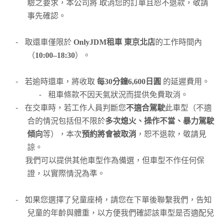
驗之要求，本公司將 取消您的訂單且恕不退款，敬請
事先確認。
-
取還車僅限於
OnlyJDM租車 東京北店
的工作時間內
（
10:00–18:30
）。
-
若逾時還車，將收取
每30分鐘6,600日圓
的延遲費用。
-
租車條款不因天氣狀況而提供免費取消。
-
在交車時，若工作人員判斷您
不適合駕駛
此車型（不適
合的情況包括但不限於
多次熄火、操作不當、暴力駕駛
傾向
等），本次
預約將會被取消
，恕不退款，敬請見
諒。
我們可以提供其他車型作為備選，但車型不作任何保
證，以實際情況為準。
-
如果您選擇了兒童座椅，請您在下單後聯繫我們，告知
兒童的年齡與體重，以方便我們確認該車型是否適配兒