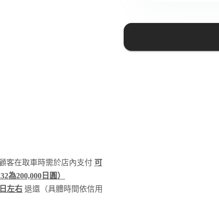
顧客在取車時需於店內支付
可
32為200,000日圓）
作日左右
退還（具體時間依信用