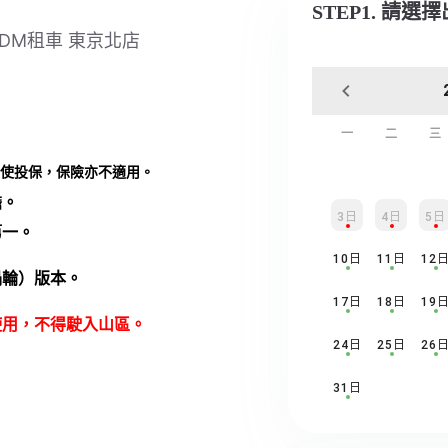
STEP1. 請選
yJDM租車 東京北店
一
二
三
使投保，保險亦不適用。
擔。
3日
4日
5日
第一。
10日
11日
12
渦輪）版本。
17日
18日
19
使用，不得駛入山區。
24日
25日
26
31日