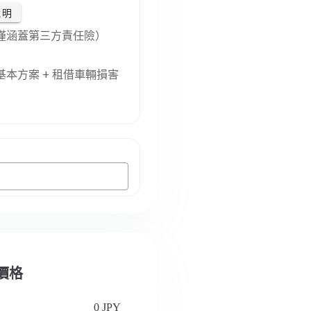
說明
僅涵蓋第三方責任險）
本方案 + 租借車輛損害
認價格
0 JPY