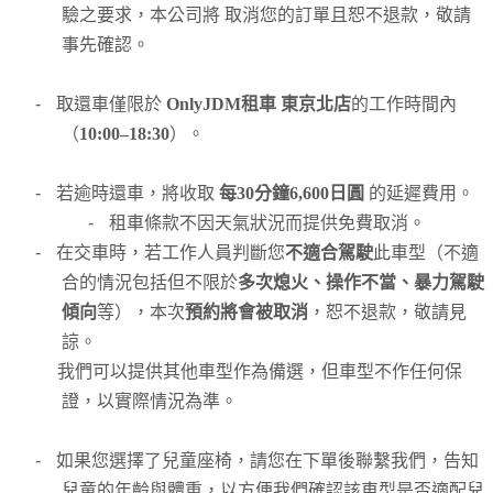
驗之要求，本公司將 取消您的訂單且恕不退款，敬請
事先確認。
-
取還車僅限於
OnlyJDM租車 東京北店
的工作時間內
（
10:00–18:30
）。
-
若逾時還車，將收取
每30分鐘6,600日圓
的延遲費用。
-
租車條款不因天氣狀況而提供免費取消。
-
在交車時，若工作人員判斷您
不適合駕駛
此車型（不適
合的情況包括但不限於
多次熄火、操作不當、暴力駕駛
傾向
等），本次
預約將會被取消
，恕不退款，敬請見
諒。
我們可以提供其他車型作為備選，但車型不作任何保
證，以實際情況為準。
-
如果您選擇了兒童座椅，請您在下單後聯繫我們，告知
兒童的年齡與體重，以方便我們確認該車型是否適配兒