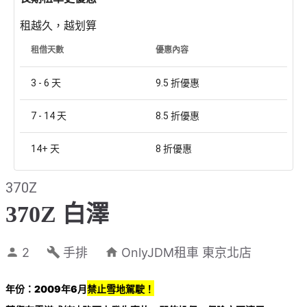
租越久，越划算
租借天數
優惠內容
3 - 6
天
9.5
折優惠
7 - 14
天
8.5
折優惠
14+
天
8
折優惠
370Z
370Z 白澤
2
手排
OnlyJDM租車 東京北店
年份：2009年6月
禁止雪地駕駛！