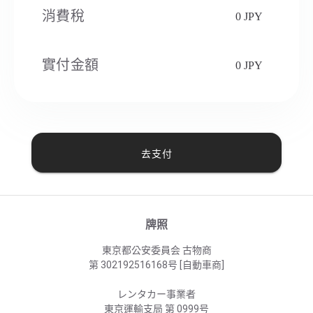
消費稅​
0 JPY
實付金額
0 JPY
去支付
牌照
東京都公安委員会 古物商
第 302192516168号 [自動車商]
レンタカー事業者
東京運輸支局 第 0999号