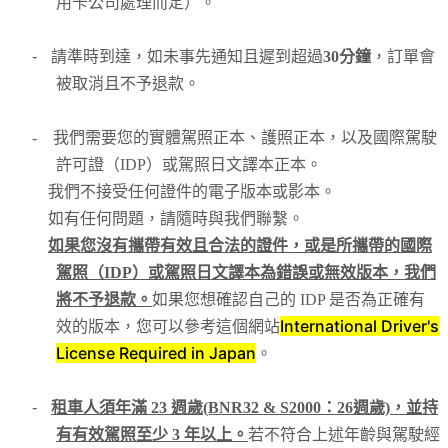
用卡公司處理而定）。
-
請準時到達，如未事先通知且遲到超過
30分鐘
，訂單會
被取消且不予退款。
-
我們需要您的實體駕照正本、護照正本，以及國際駕駛
許可證（IDP）或駕照日文譯本正本。
我們不接受任何證件的電子版本或影本。
如有任何問題，請隨時與我們聯繫。
如果您沒有攜帶有效且合法的證件，或是所攜帶的國際
駕照（IDP）或駕照日文譯本為錯誤或無效版本，我們
將不予退款。
如果您想確認自己的 IDP 是否為正確有
International Driver's
效的版本，您可以參考這個網站
License Required in Japan
。
-
租車人須年滿 23 週歲(BNR32 & S2000：26週歲)，並持
有有效駕照至少 3 年以上。
若不符合上述年齡與駕駛經