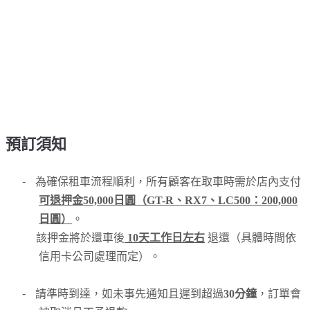
預訂須知
-
為確保租車流程順利，所有顧客在取車時需於店內支付
可退押金50,000日圓（GT-R、RX7、LC500：200,000
日圓）
。
該押金將於還車後
10天工作日左右
退還（具體時間依
信用卡公司處理而定）。
-
請準時到達，如未事先通知且遲到超過
30分鐘
，訂單會