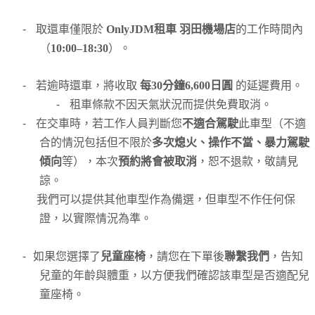
-
取還車僅限於
OnlyJDM租車 羽田機場店
的工作時間內
（
10:00–18:30
）。
-
若逾時還車，將收取
每30分鐘6,600日圓
的延遲費用。
-
租車條款不因天氣狀況而提供免費取消。
-
在交車時，若工作人員判斷您
不適合駕駛
此車型（不適
合的情況包括但不限於
多次熄火、操作不當、暴力駕駛
傾向
等），本次
預約將會被取消
，恕不退款，敬請見
諒。
我們可以提供其他車型作為備選，但車型不作任何保
證，以實際情況為準。
-
如果您選擇了
兒童座椅
，請您在下單後
聯繫我們
，告知
兒童的年齡與體重，以方便我們確認該車型是否適配兒
童座椅。