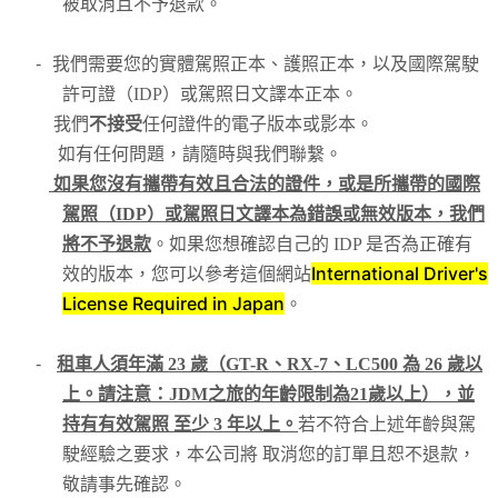
被取消且不予退款。
-
我們需要您的實體駕照正本、護照正本，以及國際駕駛
許可證（IDP）或駕照日文譯本正本。
我們
不接受
任何證件的電子版本或影本。
如有任何問題，請隨時與我們聯繫。
如果您沒有攜帶有效且合法的證件，或是所攜帶的國際
駕照（IDP）或駕照日文譯本為錯誤或無效版本，我們
將不予退款
。如果您想確認自己的 IDP 是否為正確有
International Driver's
效的版本，您可以參考這個網站
License Required in Japan
。
-
租車人須年滿 23 歲（GT-R、RX-7、LC500 為 26 歲以
上。請注意：JDM之旅的年齡限制為21歲以上），並
持有有效駕照 至少 3 年以上。
若不符合上述年齡與駕
駛經驗之要求，本公司將 取消您的訂單且恕不退款，
敬請事先確認。