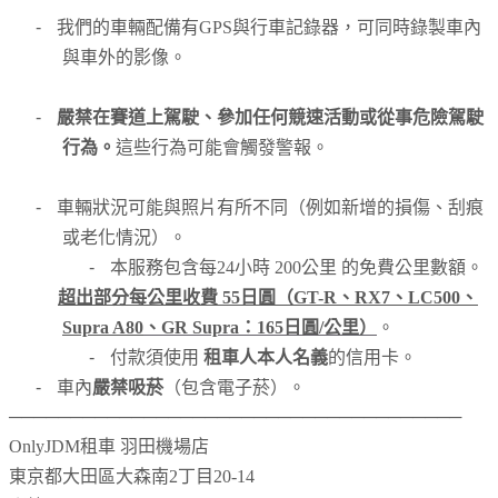
-
我們的車輛配備有GPS與行車記錄器，可同時錄製車內
與車外的影像。
-
嚴禁在賽道上駕駛、參加任何競速活動或從事危險駕駛
行為。
這些行為可能會觸發警報。
-
車輛狀況可能與照片有所不同（例如新增的損傷、刮痕
或老化情況）。
-
本服務包含每24小時 200公里 的免費公里數額。
超出部分每公里收費 55日圓（GT-R、RX7、LC500、
Supra A80
、GR Supra
：165日圓/公里）
。
-
付款須使用
租車人本人名義
的信用卡。
-
車內
嚴禁吸菸
（包含電子菸）。
─────────────────────────────────────
OnlyJDM租車 羽田機場店
東京都大田區大森南
2
丁目
20-14