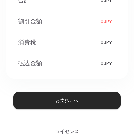
合計
0 JPY
割引金額
- 0 JPY
消費稅​
0 JPY
払込金額
0 JPY
お支払いへ
ライセンス