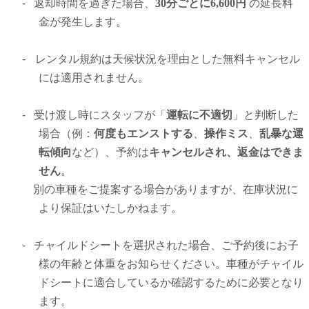
-
返却時間を過ぎた場合、
30分ごとに6,600円
の延長料
金が発生します。
-
レンタル規約は天候状況を理由とした無料キャンセル
には適用されません。
-
受け渡し時にスタッフが「
運転に不適切
」と判断した
場合（例：
何
度もエンストする
、
操作ミス
、
乱暴な運
転傾向
など）、予約は
キャンセルされ、返金はできま
せん
。
別の車種をご提案する場合がありますが、在庫状況に
より保証はいたしかねます。
-
チャイルドシートを選択された場合、ご予約後にお子
様の年齢と体重をお知らせください。車種がチャイル
ドシートに適合しているか確認するために必要となり
ます。