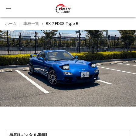
ホーム
›
車種一覧
›
RX-7 FD3S Type-R
長期レンタル割引