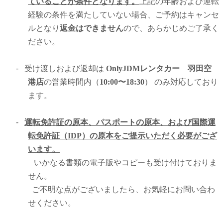
ていることが条件となります。
上記の年齢および運転
経験の条件を満たしていない場合、ご予約はキャンセ
ルとなり
返金はできません
ので、あらかじめご了承く
ださい。
-
受け渡しおよび返却は
OnlyJDMレンタカー 羽田空
港店
の営業時間内（
10:00〜18:30
） のみ対応しており
ます。
-
運転免許証の原本、パスポートの原本、および国際運
転免許証（IDP）の原本をご提示いただく必要がござ
います。
いかなる書類の電子版やコピーも受け付けておりま
せん。
ご不明な点がございましたら、お気軽にお問い合わ
せください。