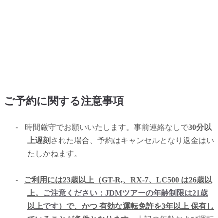
ご予約に関する注意事項
-
時間厳守でお願いいたします。事前連絡なしで
30分以
上遅刻
された場合、予約はキャンセルとなり返金はい
たしかねます。
-
ご利用には23歳以上（GT-R,、RX-7、LC500 は26歳以
上。
ご注意ください：JDMツアーの年齢制限は21歳
以上
です
）で、かつ 有効な運転免許を3年以上 保有し