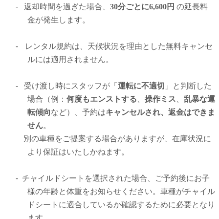
-
返却時間を過ぎた場合、
30分ごとに6,600円
の延長料
金が発生します。
-
レンタル規約は、天候状況を理由とした無料キャンセ
ルには適用されません。
-
受け渡し時にスタッフが「
運転に不適切
」と判断した
場合（例：
何
度もエンストする
、
操作ミス
、
乱暴な運
転傾向
など）、予約は
キャンセルされ、返金はできま
せん
。
別の車種をご提案する場合がありますが、在庫状況に
より保証はいたしかねます。
-
チャイルドシートを選択された場合、ご予約後にお子
様の年齢と体重をお知らせください。車種がチャイル
ドシートに適合しているか確認するために必要となり
ます。