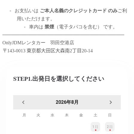
-
お支払いは
ご本人名義のクレジットカード のみ
ご利
用いただけます。
-
車内は
禁煙
（電子タバコを含む） です。
─────────────────────────────────────
OnlyJDMレンタカー 羽田空港店
〒
143-0013
東京都大田区大森南
2
丁目
20-14
STEP1.出発日を選択してください
2026年8月
月
火
水
木
金
土
日
1日
2日