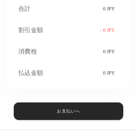
合計
0 JPY
割引金額
- 0 JPY
消費稅​
0 JPY
払込金額
0 JPY
お支払いへ