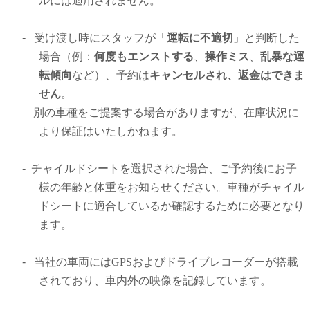
ルには適用されません。
-
受け渡し時にスタッフが「
運転に不適切
」と判断した
場合（例：
何
度もエンストする
、
操作ミス
、
乱暴な運
転傾向
など）、予約は
キャンセルされ、返金はできま
せん
。
別の車種をご提案する場合がありますが、在庫状況に
より保証はいたしかねます。
-
チャイルドシートを選択された場合、ご予約後にお子
様の年齢と体重をお知らせください。車種がチャイル
ドシートに適合しているか確認するために必要となり
ます。
-
当社の車両にはGPSおよびドライブレコーダーが搭載
されており、車内外の映像を記録しています。