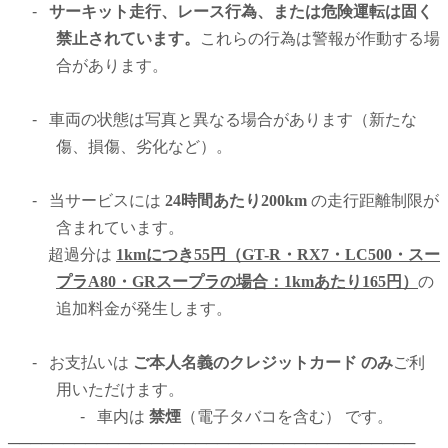
-
サーキット走行、レース行為、または危険運転は固く
禁止されています。
これらの行為は警報が作動する場
合があります。
-
車両の状態は写真と異なる場合があります（新たな
傷、損傷、劣化など）。
-
当サービスには
24時間あたり200km
の走行距離制限が
含まれています。
超過分は
1kmにつき55円（GT-R・RX7・LC500・スー
プラA80
・GRスープラ
の場合：1kmあたり165円）
の
追加料金が発生します。
-
お支払いは
ご本人名義のクレジットカード のみ
ご利
用いただけます。
-
車内は
禁煙
（電子タバコを含む） です。
─────────────────────────────────────