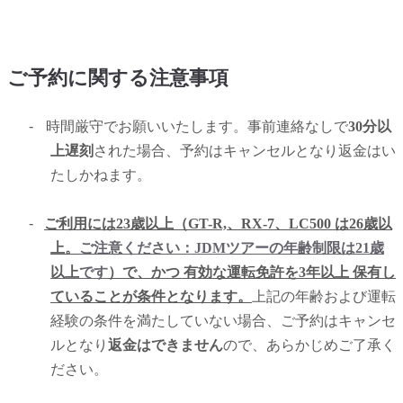
ご予約に関する注意事項
-
時間厳守でお願いいたします。事前連絡なしで
30分以
上遅刻
された場合、予約はキャンセルとなり返金はい
たしかねます。
-
ご利用には23歳以上（GT-R,、RX-7、LC500 は26歳以
上。
ご注意ください：JDMツアーの年齢制限は21歳
以上
です
）で、かつ 有効な運転免許を3年以上 保有し
ていることが条件となります。
上記の年齢および運転
経験の条件を満たしていない場合、ご予約はキャンセ
ルとなり
返金はできません
ので、あらかじめご了承く
ださい。