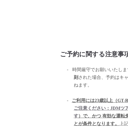
ご予約に関する注意事
-
時間厳守でお願いいたしま
刻
された場合、予約はキ
ねます。
-
ご利用には23歳以上（GT-R,
ご注意ください：JDMツ
す
）で、かつ 有効な運転
とが条件となります。
上