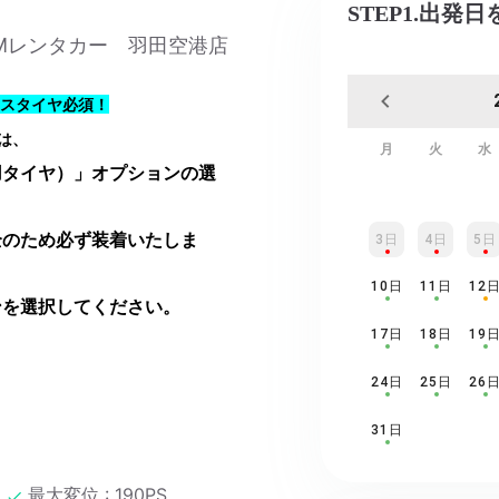
STEP1.出発
JDMレンタカー 羽田空港店
スタイヤ必須！
は、
月
火
水
用タイヤ）」オプションの選
全のため必ず装着いたしま
3日
4日
5日
10日
11日
12
ンを選択してください。
17日
18日
19
24日
25日
26
31日
最大変位 : 190PS