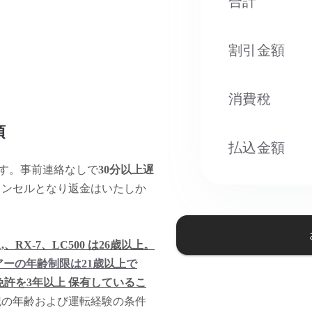
合計
割引金額
消費稅​
項
払込金額
す。事前連絡なしで
30分以上遅
ャンセルとなり返金はいたしか
、RX-7、LC500 は26歳以上。
アーの年齢制限は21歳
以上
で
免許を3年以上 保有しているこ
記の年齢および運転経験の条件