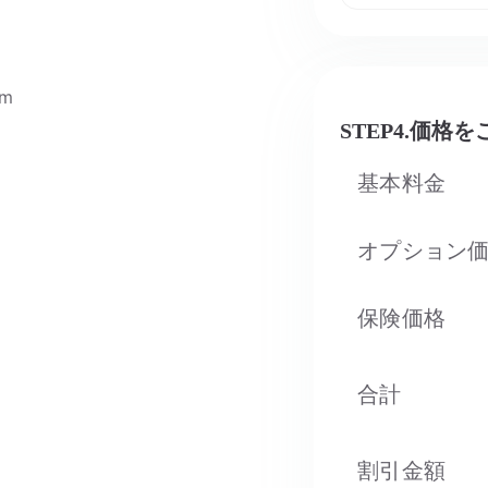
om
STEP4.価格
基本料金
オプション
保険価格
合計
割引金額