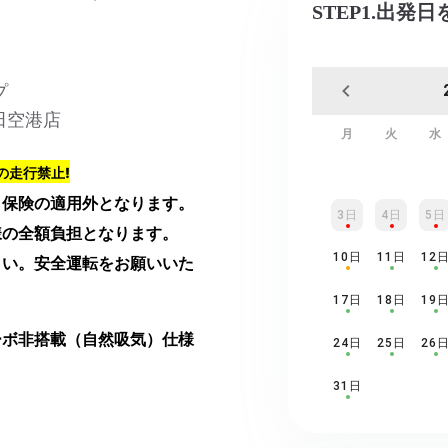
STEP1.出発
プ
田空港店
月
火
水
の走行禁止!
、保険の適用外となります。
3日
4日
5日
様の全額負担となります。
10日
11日
12
さい。安全運転をお願いいた
17日
18日
19
ーボ非搭載（自然吸気）仕様
24日
25日
26
31日