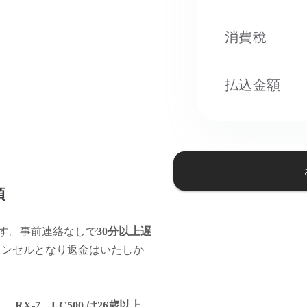
消費稅​
払込金額
項
す。事前連絡なしで
30分以上遅
ャンセルとなり返金はいたしか
、RX-7、LC500 は26歳以上。