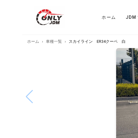
ホーム
JDM
ホーム
›
車種一覧
›
スカイライン ER34クーペ 白