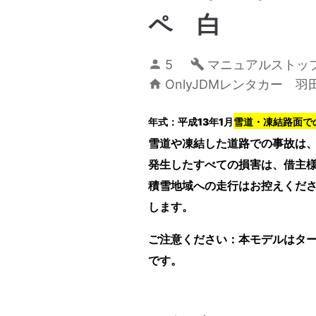
ペ 白
5
マニュアルストッ
OnlyJDMレンタカー 羽
年式：平成13年1月
雪道・凍結路面で
雪道や凍結した道路での事故は
発生したすべての損害は、借主
積雪地域への走行はお控えくだ
します。
ご注意ください：本モデルはタ
です。