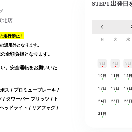
STEP1.出発
プ
京北店
の走行禁止！
月
火
水
の適用外となります。
様の全額負担となります。
3日
4日
5日
さい。安全運転をお願いいた
10日
11日
12
17日
18日
19
ボス / プロミューブレーキ /
 タワーバー ブリッツ / ト
24日
25日
26
ヘッドライト / リアフォグ /
31日