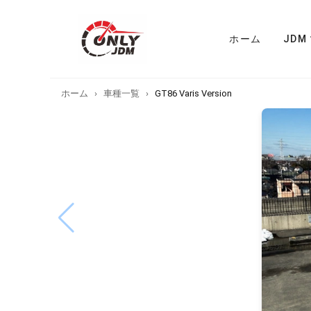
ホーム
JDM
ホーム
›
車種一覧
›
GT86 Varis Version