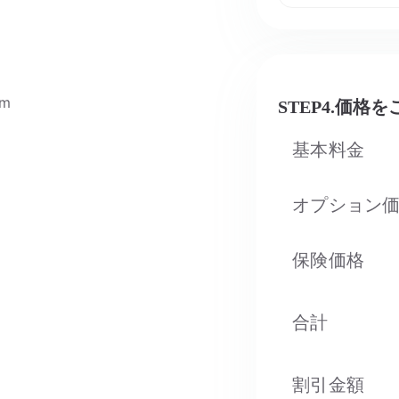
om
STEP4.価格
基本料金
オプション
保険価格
合計
割引金額