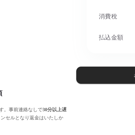
消費稅​
払込金額
項
す。事前連絡なしで
30分以上遅
ャンセルとなり返金はいたしか