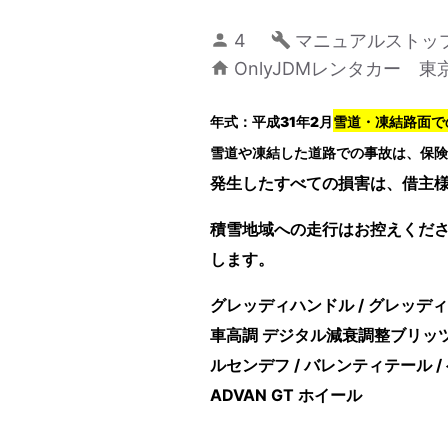
4
マニュアルストッ
OnlyJDMレンタカー 東
年式：平成31年2月
雪道・凍結路面で
雪道や凍結した道路での事故は、保険
発生したすべての損害は、借主
積雪地域への走行はお控えくだ
します。
グレッディハンドル / グレッディ
車高調 デジタル減衰調整ブリッツ /
ルセンデフ / バレンティテール / 
ADVAN GT ホイール