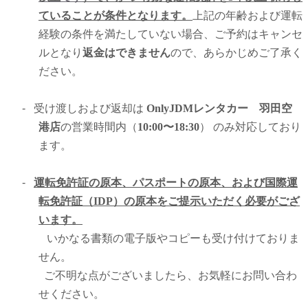
ていることが条件となります。
上記の年齢および運転
経験の条件を満たしていない場合、ご予約はキャンセ
ルとなり
返金はできません
ので、あらかじめご了承く
ださい。
-
受け渡しおよび返却は
OnlyJDMレンタカー 羽田空
港店
の営業時間内（
10:00〜18:30
） のみ対応しており
ます。
-
運転免許証の原本、パスポートの原本、および国際運
転免許証（IDP）の原本をご提示いただく必要がござ
います。
いかなる書類の電子版やコピーも受け付けておりま
せん。
ご不明な点がございましたら、お気軽にお問い合わ
せください。