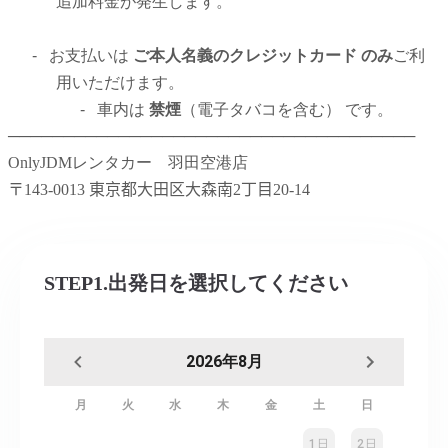
追加料金が発生します。
-
お支払いは
ご本人名義のクレジットカード のみ
ご利
用いただけます。
-
車内は
禁煙
（電子タバコを含む） です。
─────────────────────────────────────
OnlyJDMレンタカー 羽田空港店
〒
143-0013
東京都大田区大森南
2
丁目
20-14
STEP1.出発日を選択してください
2026年8月
月
火
水
木
金
土
日
1日
2日