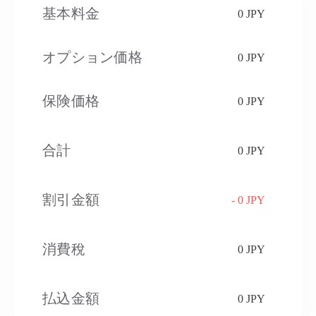
基本料金
0 JPY
オプション価格
0 JPY
保険価格
0 JPY
合計
0 JPY
割引金額
- 0 JPY
消費稅​
0 JPY
払込金額
0 JPY