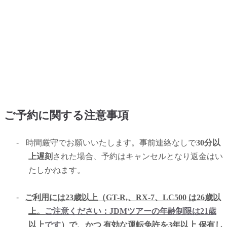
ご予約に関する注意事項
-
時間厳守でお願いいたします。事前連絡なしで
30分以
上遅刻
された場合、予約はキャンセルとなり返金はい
たしかねます。
-
ご利用には23歳以上（GT-R,、RX-7、LC500 は26歳以
上。
ご注意ください：JDMツアーの年齢制限は21歳
以上
です
）で、かつ 有効な運転免許を3年以上 保有し