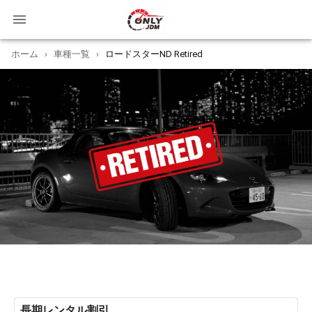
ホーム
›
車種一覧
›
ロードスターND Retired
長期レンタル割引