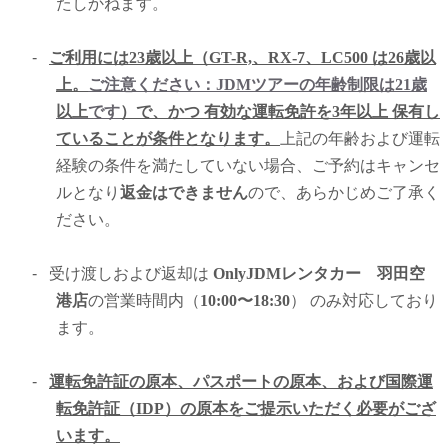
たしかねます。
-
ご利用には23歳以上（GT-R,、RX-7、LC500 は26歳以
上。
ご注意ください：JDMツアーの年齢制限は21歳
以上
です
）で、かつ 有効な運転免許を3年以上 保有し
ていることが条件となります。
上記の年齢および運転
経験の条件を満たしていない場合、ご予約はキャンセ
ルとなり
返金はできません
ので、あらかじめご了承く
ださい。
-
受け渡しおよび返却は
OnlyJDMレンタカー 羽田空
港店
の営業時間内（
10:00〜18:30
） のみ対応しており
ます。
-
運転免許証の原本、パスポートの原本、および国際運
転免許証（IDP）の原本をご提示いただく必要がござ
います。