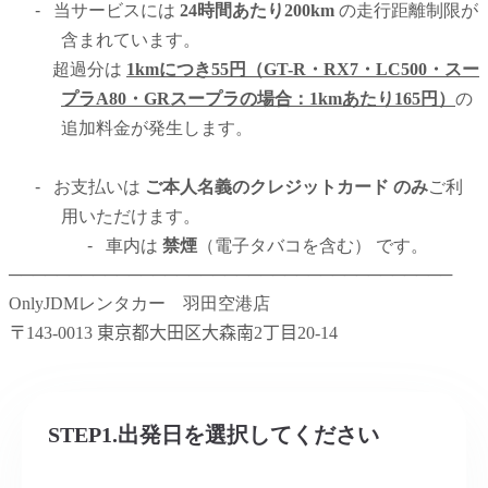
-
当サービスには
24時間あたり200km
の走行距離制限が
含まれています。
超過分は
1kmにつき55円（GT-R・RX7・LC500・スー
プラA80
・GRスープラ
の場合：1kmあたり165円）
の
追加料金が発生します。
-
お支払いは
ご本人名義のクレジットカード のみ
ご利
用いただけます。
-
車内は
禁煙
（電子タバコを含む） です。
─────────────────────────────────────
OnlyJDMレンタカー 羽田空港店
〒
143-0013
東京都大田区大森南
2
丁目
20-14
STEP1.出発日を選択してください